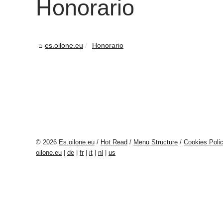
Honorario
es.oilone.eu
Honorario
© 2026
Es.oilone.eu
/
Hot Read
/
Menu Structure
/
Cookies Poli
oilone.eu
|
de
|
fr
|
it
|
nl
|
us