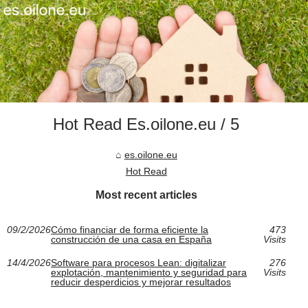
Hot Read Es.oilone.eu / 5
es.oilone.eu
Hot Read
Most recent articles
09/2/2026
Cómo financiar de forma eficiente la
473
construcción de una casa en España
Visits
14/4/2026
Software para procesos Lean: digitalizar
276
explotación, mantenimiento y seguridad para
Visits
reducir desperdicios y mejorar resultados