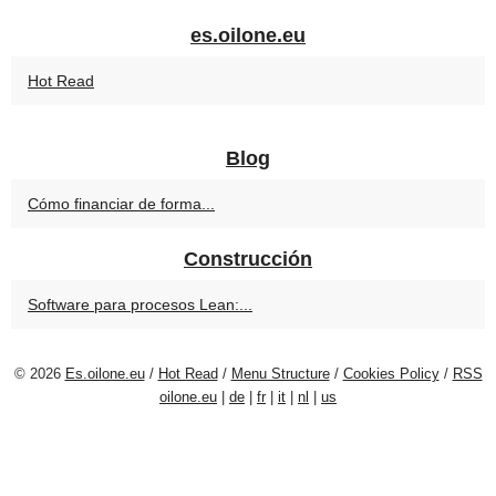
es.oilone.eu
Hot Read
Blog
Cómo financiar de forma...
Construcción
Software para procesos Lean:...
© 2026
Es.oilone.eu
/
Hot Read
/
Menu Structure
/
Cookies Policy
/
RSS
oilone.eu
|
de
|
fr
|
it
|
nl
|
us