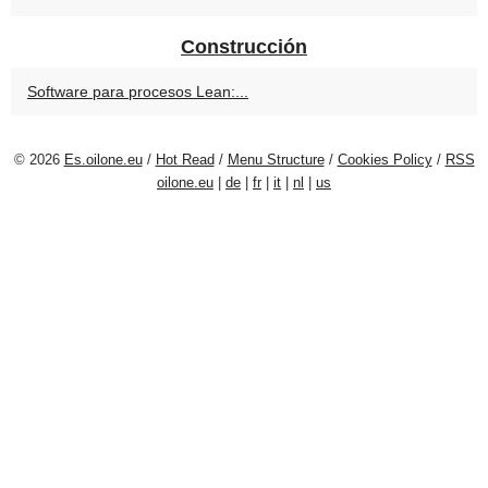
Construcción
Software para procesos Lean:...
© 2026
Es.oilone.eu
/
Hot Read
/
Menu Structure
/
Cookies Policy
/
RSS
oilone.eu
|
de
|
fr
|
it
|
nl
|
us